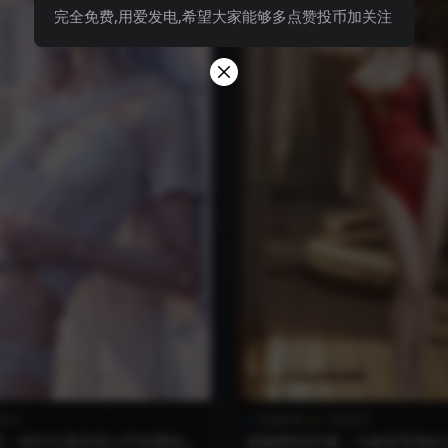
完全免费,用爱发电,希望大家能够多点赞投币加关注
采儿
国漫壁纸
斗破苍穹
期：神印王座圣采儿手机壁纸4k
国漫壁纸85期：斗破苍穹美杜