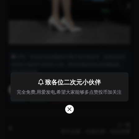
声明：本站所有资源版权均属于原作者所有，这里所提供
资源均只能用于参考学习用，壁纸和素材来自互联网收集，
请勿直接商用。
致各位二次元小伙伴
baoshuguomanbizhi
完全免费,用爱发电,希望大家能够多点赞投币加关注
分享
收藏
点赞(
0
)
上一篇
新手必看，长期日更，粉丝免费