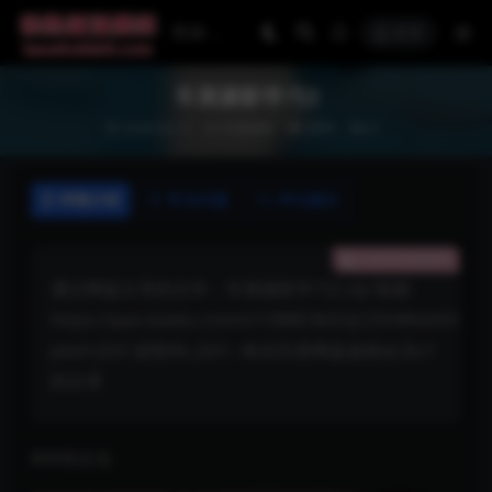
登录
车展摄影学习2
2026-02-11
车展摄影
999+
0
详情介绍
常见问题
评论建议
已获得查看权限
通过网盘分享的文件：车展摄影学习2.zip 链接:
https://pan.baidu.com/s/1Z88E3bD2jCZSHMotiVVTlw
pwd=j3z5 提取码: j3z5 –来自百度网盘超级会员v1
的分享
800张左右