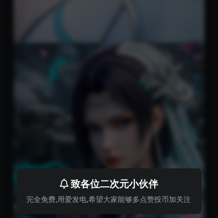
致各位二次元小伙伴
完全免费,用爱发电,希望大家能够多点赞投币加关注