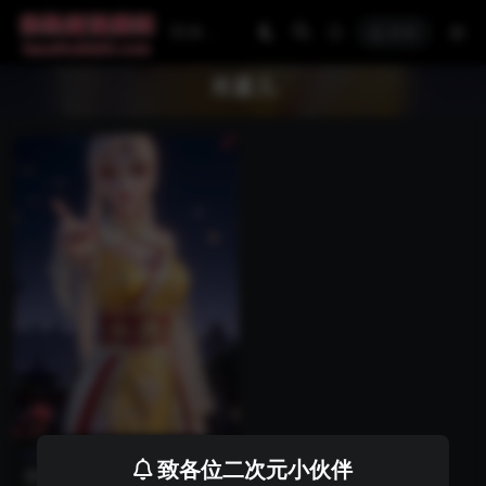
登录
肖凝儿
国漫壁纸
妖神记
致各位二次元小伙伴
国漫女神331期妖神记肖凝儿