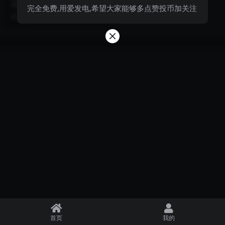
手机美图4k分享
国漫女神331期妖神记肖凝儿手机
完全免费,用爱发电,希望大家能够多点赞投币加关注
美图4k分享
2 月前
999+
首页
我的