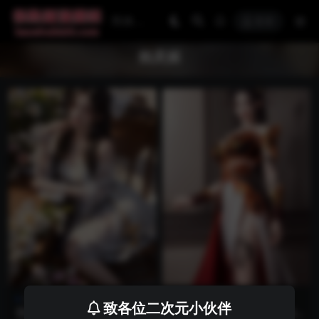
登录
焰灵姬
国漫壁纸
天行九歌
国漫壁纸
天行九歌
致各位二次元小伙伴
国漫女神340期：天行九歌焰
国漫同人第50期_天行九歌焰