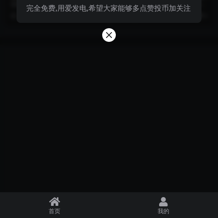
灵姬竖屏壁纸高清晰图包合集
灵姬国漫壁纸高质量图包分享
国漫女神340期：天行九歌焰灵姬
国漫同人第50期_天行九歌焰灵姬国
完全免费,用爱发电,希望大家能够多点赞投币加关注
竖屏壁纸高清晰图包合集
漫壁纸高质量图包分享
2 月前
999+
6 月前
999+
0
首页
我的