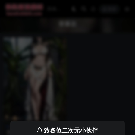
登录
李寒衣
国漫壁纸
少年歌行
致各位二次元小伙伴
壁纸合集第31期_少年歌行李