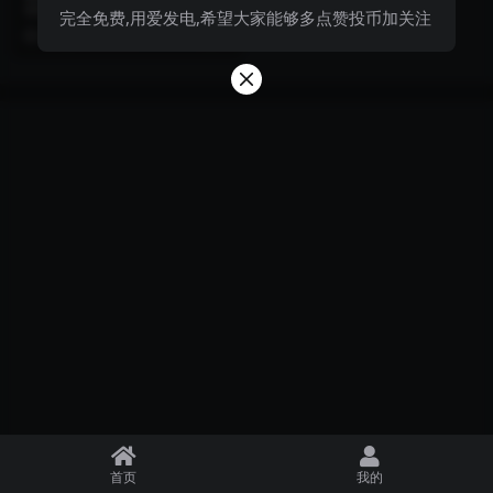
寒衣国漫手机壁纸4k高清合辑
壁纸合集第31期_少年歌行李寒衣国
完全免费,用爱发电,希望大家能够多点赞投币加关注
图包
漫手机壁纸4k高清合辑图包
6 月前
999+
0
首页
我的