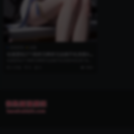
国漫壁纸
姮娥
动漫壁纸271期师兄啊师兄姮娥手机美图4k
高清打包分享
动漫壁纸271期师兄啊师兄姮娥手机美图4k高清打包分
享
2 月前
0
0
999+