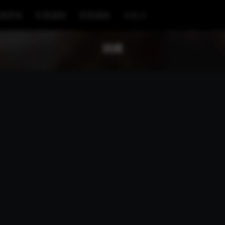
漫壁纸
车展摄影
穿搭摄影
大乱斗
姮娥