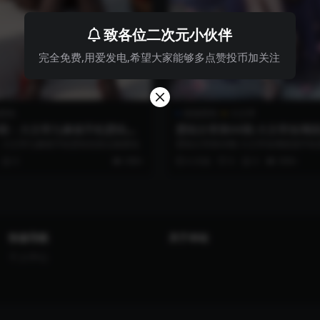
致各位二次元小伙伴
完全免费,用爱发电,希望大家能够多点赞投币加关注
壁纸
国漫壁纸
大主宰
4期：大主宰九幽雀手机壁纸优
壁纸分享第44期-大主宰洛璃
高分辨率合集
期：大主宰九幽雀手机壁纸优质合集图包
壁纸分享第44期-大主宰洛璃国漫手
集
0
999+
6 月前
0
0
999+
快速导航
关于本站
个人中心