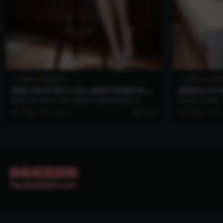
九幽雀
国漫壁纸
九幽雀
国漫
国漫女神350期大主宰九幽雀手机壁纸4k高
国漫美女20
清打包
质合集图包
国漫女神350期大主宰九幽雀手机壁纸4k高清打包
国漫美女204
1 月前
0
0
999+
3 月前
0