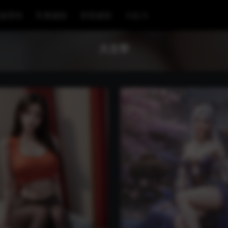
漫壁纸
车展摄影
穿搭摄影
大乱斗
大主宰