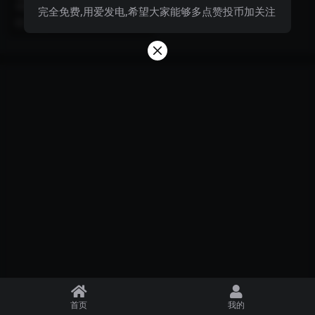
骨衣手机桌面4k高清图包
动漫壁纸249期：绝世唐门叶骨衣
完全免费,用爱发电,希望大家能够多点赞投币加关注
手机桌面4k高清图包
3 月前
999+
首页
我的