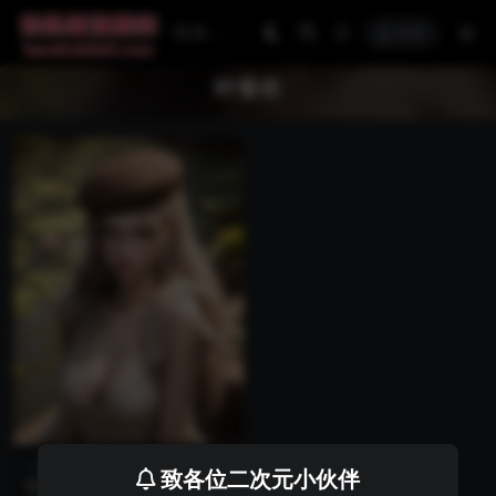
登录
叶骨衣
叶骨衣
国漫壁纸
致各位二次元小伙伴
动漫壁纸249期：绝世唐门叶