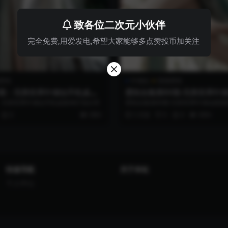
致各位二次元小伙伴
完全免费,用爱发电,希望大家能够多点赞投币加关注
壁纸
叶倾仙
国漫壁纸
8期：完美世界叶倾仙手机桌面4
壁纸合集第80期-完美世界叶
高分辨率图包分享
：完美世界叶倾仙手机桌面4k打包分享
壁纸合集第80期-完美世界叶倾仙国
包分享
0
999+
5 月前
0
0
999+
快速导航
关于本站
个人中心