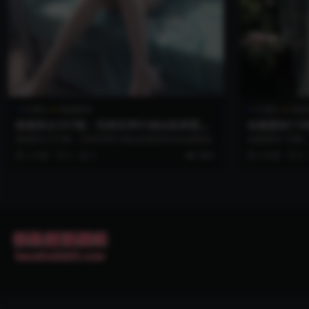
叶倾仙
国漫壁纸
叶倾仙
国漫
国漫美女337期：完美世界叶倾仙竖屏壁纸4
动漫壁纸11
k合辑图包
k打包分享
国漫美女337期：完美世界叶倾仙竖屏壁纸4k合辑图包
动漫壁纸118期
2 月前
0
0
999+
4 月前
0