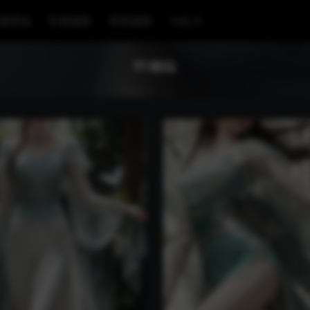
漫壁纸
车展摄影
穿搭摄影
大乱斗
叶倾仙