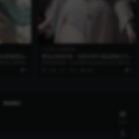
叶倾仙
国漫壁纸
倾仙国漫壁纸
壁纸合集第3期：完美世界叶倾仙国漫女主4
k下载打包
漫壁纸高分辨率图
壁纸合集第3期：完美世界叶倾仙国漫女主4k下载打包
0
7 月前
1
0
999+
0
联系我们
首页