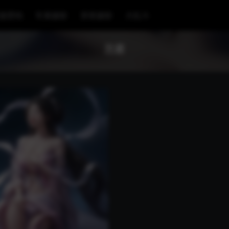
漫壁纸
车展摄影
穿搭摄影
大乱斗
兰若