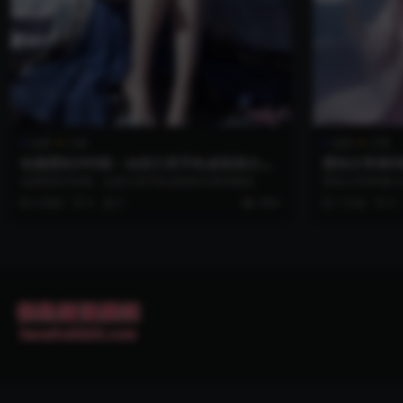
仙逆
兰若
仙逆
兰若
动漫壁纸390期：仙逆兰若手机桌面高分辨
壁纸分享第8
率图包
载
动漫壁纸390期：仙逆兰若手机桌面高分辨率图包
壁纸分享第8期-
4 周前
0
0
999+
7 月前
0