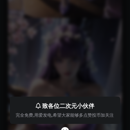
致各位二次元小伙伴
完全免费,用爱发电,希望大家能够多点赞投币加关注