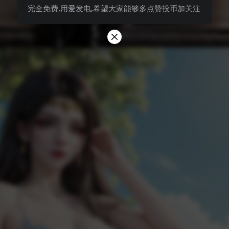
完全免费,用爱发电,希望大家能够多点赞投币加关注