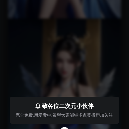
致各位二次元小伙伴
完全免费,用爱发电,希望大家能够多点赞投币加关注