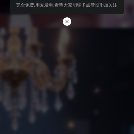
完全免费,用爱发电,希望大家能够多点赞投币加关注