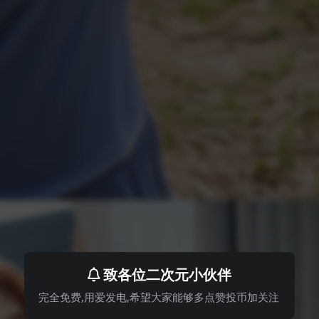
致各位二次元小伙伴
完全免费,用爱发电,希望大家能够多点赞投币加关注