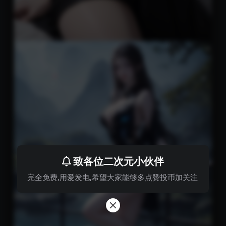
致各位二次元小伙伴
完全免费,用爱发电,希望大家能够多点赞投币加关注