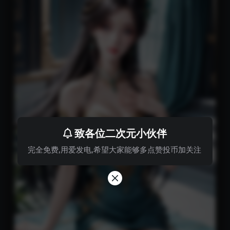
致各位二次元小伙伴
完全免费,用爱发电,希望大家能够多点赞投币加关注