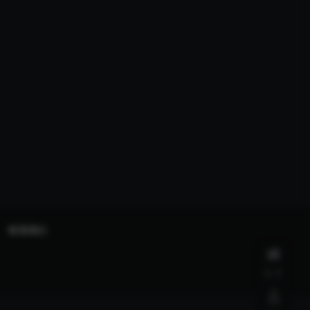
联系我们
首页