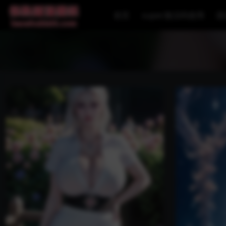
首页
super激活码使用
国