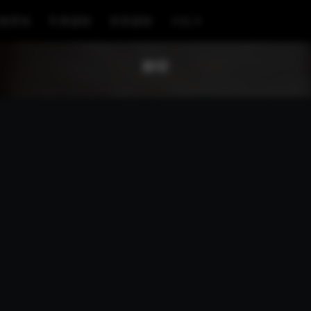
漫壁纸
车展摄影
穿搭摄影
大乱斗
柳菲