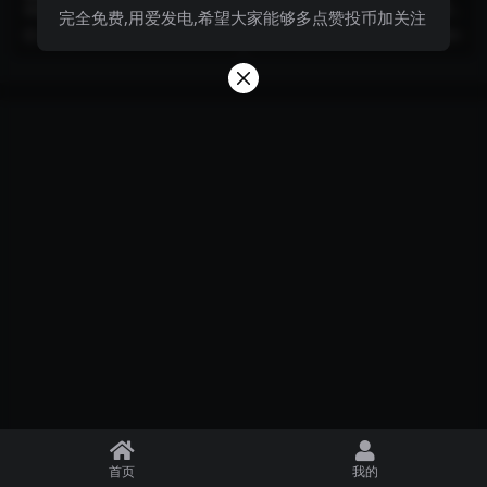
锁屏壁纸高清晰图包
水锁屏壁纸高分辨率合辑
国漫美女298期神印王座三水锁屏
国漫壁纸194期：神印王座三水锁
完全免费,用爱发电,希望大家能够多点赞投币加关注
壁纸高清晰图包
屏壁纸高分辨率合辑
2 月前
999+
3 月前
999+
首页
我的